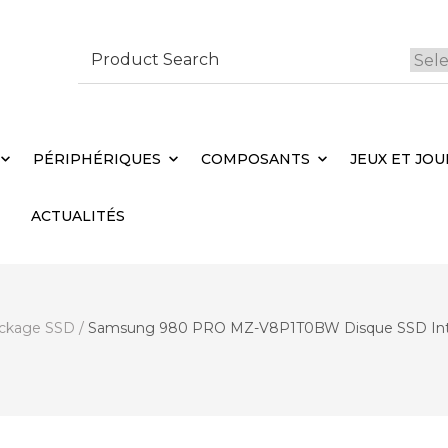
Search
for:
 Brebières
Votr
PÉRIPHÉRIQUES
COMPOSANTS
JEUX ET JOU
ACTUALITÉS
ckage SSD
/
Samsung 980 PRO MZ-V8P1T0BW Disque SSD Intern