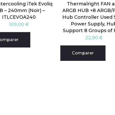
tercooling iTek Evoliq
Thermalright FAN 
B – 240mm (Noir) –
ARGB HUB ×8 ARGB
ITLCEVOA240
Hub Controller Used
Power Supply, Hu
109,00
€
Support 8 Groups of 
22,90
€
omparer
Comparer