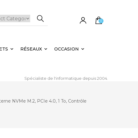
0
e panier est vide.
ETS
RÉSEAUX
OCCASION
Spécialiste de l'informatique depuis 2004.
e NVMe M.2, PCIe 4.0, 1 To, Contrôle