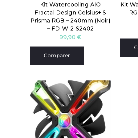
Kit Watercooling AIO
Kit Wa
Fractal Design Celsius+ S
RG
Prisma RGB – 240mm (Noir)
– FD-W-2-S2402
99,90
€
C
Comparer