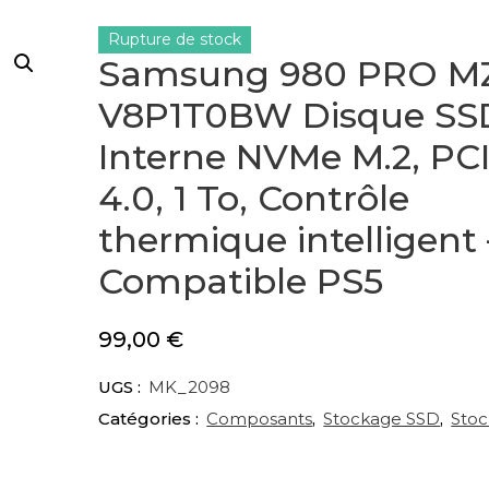
Rupture de stock
Samsung 980 PRO M
V8P1T0BW Disque SS
Interne NVMe M.2, PC
4.0, 1 To, Contrôle
thermique intelligent 
Compatible PS5
99,00
€
UGS :
MK_2098
Catégories :
Composants
,
Stockage SSD
,
Sto