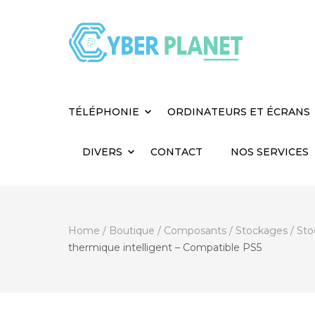
Cyber Planet
Spécialiste de l'Informatique depuis 2004, à
TÉLÉPHONIE
ORDINATEURS ET ÉCRANS
DIVERS
CONTACT
NOS SERVICES
Home
/
Boutique
/
Composants
/
Stockages
/
Sto
thermique intelligent – Compatible PS5