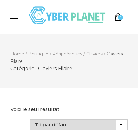
0
Cyber Planet
Spécialiste de l'Informatique depuis 2004, à
Brebières
Home
/
Boutique
/
Périphériques
/
Claviers
/
Claviers
Filaire
Catégorie :
Claviers Filaire
Voici le seul résultat