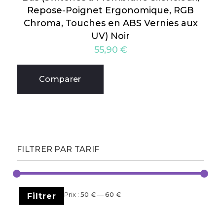
Repose-Poignet Ergonomique, RGB
Chroma, Touches en ABS Vernies aux
UV) Noir
55,90
€
Comparer
FILTRER PAR TARIF
Prix
Prix
Prix :
50 €
—
60 €
Filtrer
min
max