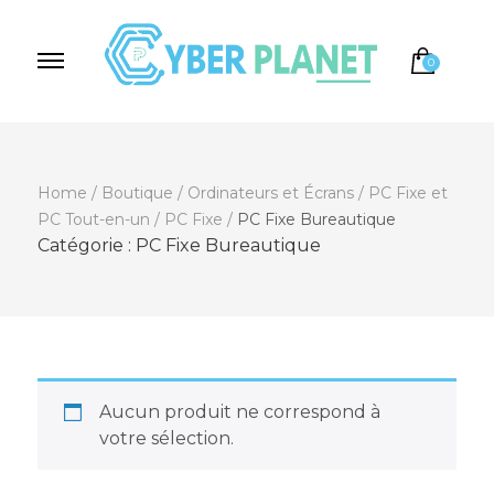
0
Cyber Planet
Spécialiste de l'Informatique depuis 2004, à
Brebières
Home
/
Boutique
/
Ordinateurs et Écrans
/
PC Fixe et
PC Tout-en-un
/
PC Fixe
/
PC Fixe Bureautique
Catégorie :
PC Fixe Bureautique
Aucun produit ne correspond à
votre sélection.