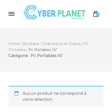
0
Cyber Planet
Spécialiste de l'Informatique depuis 2004, à
Brebières
Home
/
Boutique
/
Ordinateurs et Écrans
/
PC
Portables
/
Pc Portables 14"
Catégorie :
Pc Portables 14"
Aucun produit ne correspond à
votre sélection.