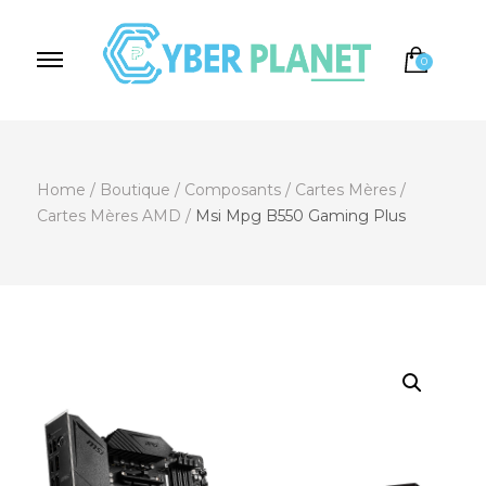
0
Cyber Planet
Spécialiste de l'Informatique depuis 2004, à
Brebières
Home
/
Boutique
/
Composants
/
Cartes Mères
/
Cartes Mères AMD
/
Msi Mpg B550 Gaming Plus