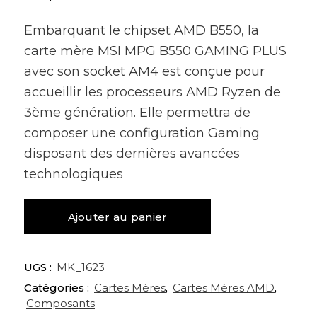
Embarquant le chipset AMD B550, la
carte mère MSI MPG B550 GAMING PLUS
avec son socket AM4 est conçue pour
accueillir les processeurs AMD Ryzen de
3ème génération. Elle permettra de
composer une configuration Gaming
disposant des dernières avancées
technologiques
quantité
Ajouter au panier
de
Msi
Mpg
UGS :
MK_1623
B550
Catégories :
Cartes Mères
,
Cartes Mères AMD
,
Gaming
Composants
Plus