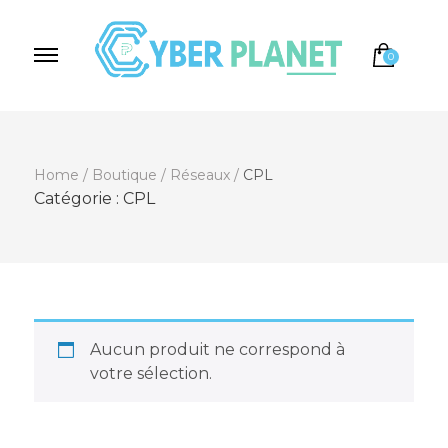
0
Cyber Planet
Spécialiste de l'Informatique depuis 2004, à
Brebières
Home
/
Boutique
/
Réseaux
/
CPL
Catégorie :
CPL
Aucun produit ne correspond à
votre sélection.