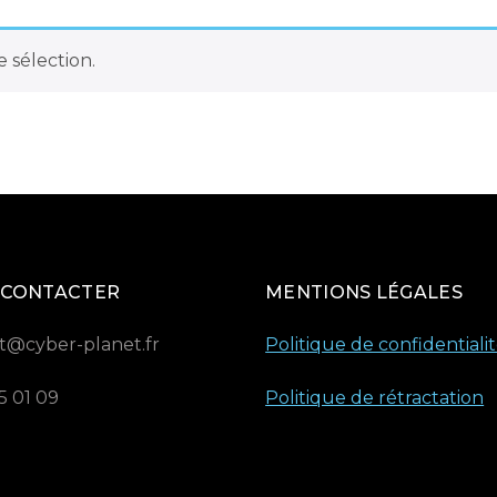
 sélection.
 CONTACTER
MENTIONS LÉGALES
t@cyber-planet.fr
Politique de confidentiali
5 01 09
Politique de rétractation