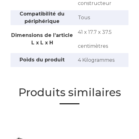
constructeur
Compatibilité du
‎Tous
périphérique
‎41 x 17.7 x 37.5
Dimensions de l’article
L x L x H
centimètres
Poids du produit
‎4 Kilogrammes
Produits similaires