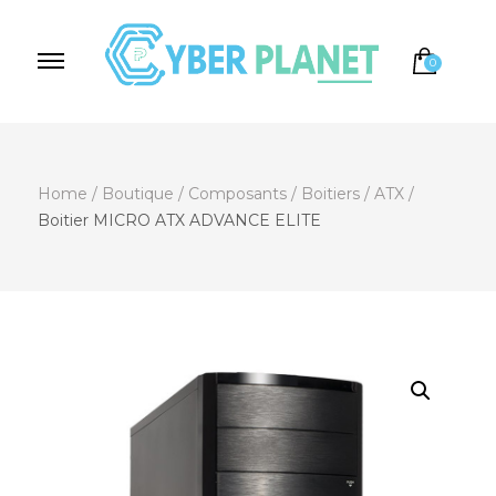
0
Cyber Planet
Spécialiste de l'Informatique depuis 2004, à
Brebières
Home
/
Boutique
/
Composants
/
Boitiers
/
ATX
/
Boitier MICRO ATX ADVANCE ELITE