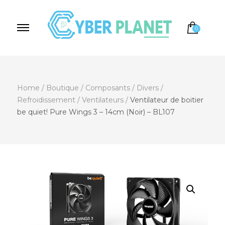
0
Cyber Planet
Spécialiste de l'Informatique depuis 2004, à
Brebières
Home
/
Boutique
/
Composants
/
Divers
/
Refroidissement
/
Ventilateurs
/
Ventilateur de boitier
be quiet! Pure Wings 3 – 14cm (Noir) – BL107