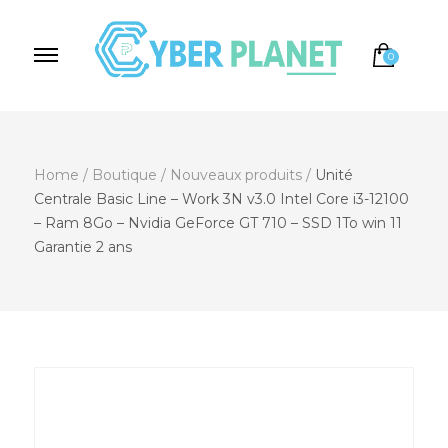
0
Cyber Planet
Spécialiste de l'Informatique depuis 2004, à
Brebières
Home
/
Boutique
/
Nouveaux produits
/
Unité
Centrale Basic Line – Work 3N v3.0 Intel Core i3-12100
– Ram 8Go – Nvidia GeForce GT 710 – SSD 1To win 11
Garantie 2 ans