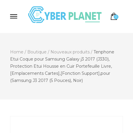
0
Cyber Planet
Spécialiste de l'Informatique depuis 2004, à
Brebières
Home
/
Boutique
/
Nouveaux produits
/
Tenphone
Etui Coque pour Samsung Galaxy j3 2017 (J330),
Protection Etui Housse en Cuir Portefeuille Livre,
[Emplacements Cartes],[Fonction Support],pour
(Samsung J3 2017 (5 Pouces), Noir)