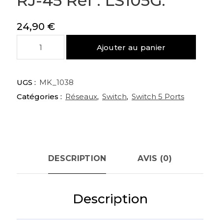
RJ-45 Réf : LS105G.
24,90
€
quantité
Ajouter au panier
de
Switch
5
UGS :
MK_1038
Ports
Catégories :
Réseaux
,
Switch
,
Switch 5 Ports
10/100/1000
TP
LINK
RJ-
45
Réf
DESCRIPTION
AVIS (0)
:
LS105G.
Description