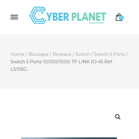
0
Cyber Planet
Spécialiste de l'Informatique depuis 2004, à
Brebières
Home
/
Boutique
/
Réseaux
/
Switch
/
Switch 5 Ports
/
Switch 5 Ports 10/100/1000 TP LINK RJ-45 Réf :
LS105G.