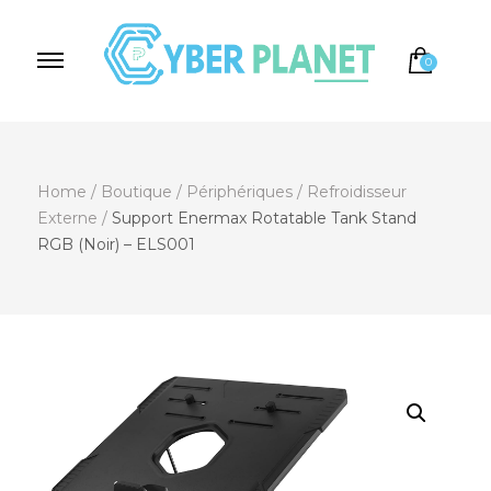
0
Cyber Planet
Spécialiste de l'Informatique depuis 2004, à
Brebières
Home
/
Boutique
/
Périphériques
/
Refroidisseur
Externe
/
Support Enermax Rotatable Tank Stand
RGB (Noir) – ELS001