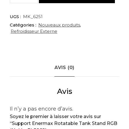
Support
Enermax
UGS :
MK_6251
Rotatable
Catégories :
Nouveaux produits
,
Tank
Refroidisseur Externe
Stand
RGB
(Noir)
-
ELS001
AVIS (0)
Avis
Il n’y a pas encore d’avis.
Soyez le premier à laisser votre avis sur
“Support Enermax Rotatable Tank Stand RGB