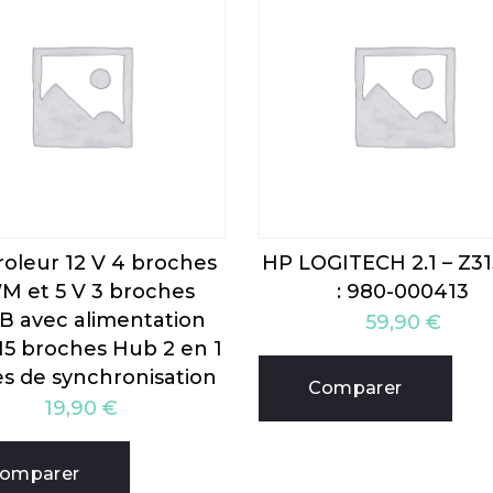
oleur 12 V 4 broches
HP LOGITECH 2.1 – Z31
M et 5 V 3 broches
: 980-000413
B avec alimentation
59,90
€
15 broches Hub 2 en 1
es de synchronisation
Comparer
19,90
€
omparer