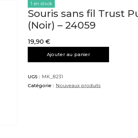
1 en stock
Souris sans fil Trust 
(Noir) – 24059
19,90
€
quantité
Ajouter au panier
de
Souris
sans
UGS :
MK_8231
fil
Catégorie :
Nouveaux produits
Trust
Puck
(Noir)
-
24059