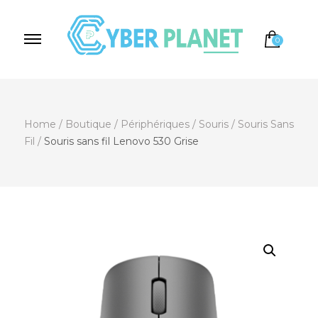
0
Cyber Planet
Spécialiste de l'Informatique depuis 2004, à
Brebières
Home
/
Boutique
/
Périphériques
/
Souris
/
Souris Sans
Fil
/
Souris sans fil Lenovo 530 Grise