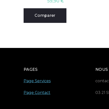
59,90
€
Comparer
PAGES
NOUS
Page Services
contac
Page Contact
03 21 5