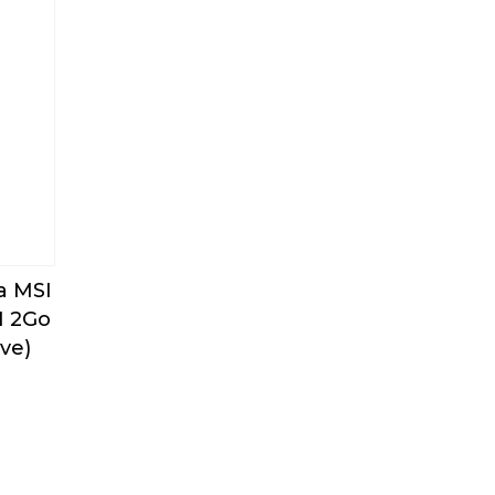
a MSI
H 2Go
ive)