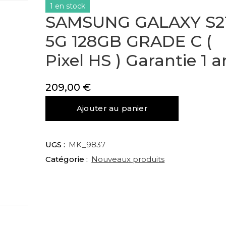
1 en stock
SAMSUNG GALAXY S2
5G 128GB GRADE C (
Pixel HS ) Garantie 1 a
209,00
€
quantité
Ajouter au panier
de
SAMSUNG
GALAXY
UGS :
MK_9837
S21
Catégorie :
Nouveaux produits
5G
128GB
GRADE
C
(
Pixel