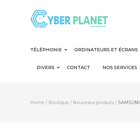
Cyber Planet
Spécialiste de l'Informatique depuis 2004, à
TÉLÉPHONIE
ORDINATEURS ET ÉCRANS
DIVERS
CONTACT
NOS SERVICES
Home
/
Boutique
/
Nouveaux produits
/
SAMSUNG G