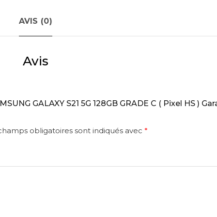
HS
)
AVIS (0)
Garantie
1
an
Avis
“SAMSUNG GALAXY S21 5G 128GB GRADE C ( Pixel HS ) Gara
champs obligatoires sont indiqués avec
*