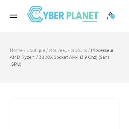
0
Cyber Planet
Spécialiste de l'Informatique depuis 2004, à
Brebières
Home
/
Boutique
/
Nouveaux produits
/
Processeur
AMD Ryzen 7 3800X Socket AM4 (3,9 Ghz) (Sans
iGPU)