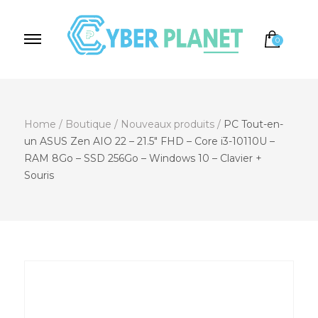
0
Cyber Planet
Spécialiste de l'Informatique depuis 2004, à
Brebières
Home
/
Boutique
/
Nouveaux produits
/
PC Tout-en-
un ASUS Zen AIO 22 – 21.5″ FHD – Core i3-10110U –
RAM 8Go – SSD 256Go – Windows 10 – Clavier +
Souris