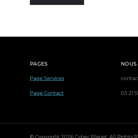
PAGES
NOUS
Page Services
contac
Page Contact
03 21 5
© Copyright 2026
Cyber Planet
. All Rights