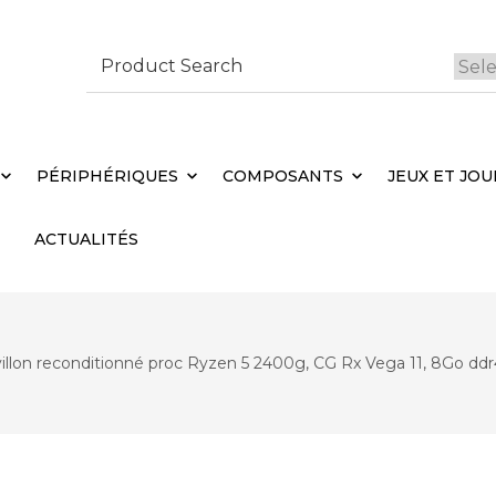
Search
for:
 Brebières
Votr
PÉRIPHÉRIQUES
COMPOSANTS
JEUX ET JOU
ACTUALITÉS
illon reconditionné proc Ryzen 5 2400g, CG Rx Vega 11, 8Go dd