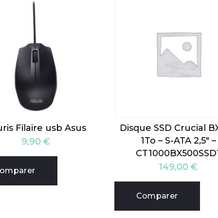
ris Filaire usb Asus
Disque SSD Crucial B
1To – S-ATA 2,5″ –
9,90
€
CT1000BX500SSD
149,00
€
omparer
Comparer