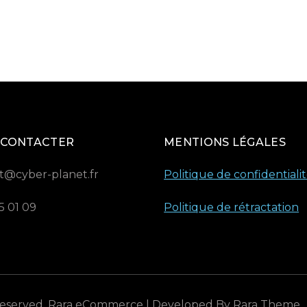
 CONTACTER
MENTIONS LÉGALES
t@cyber-planet.fr
Politique de confidentiali
5 01 09
Politique de rétractation
 Reserved.
Rara eCommerce | Developed By
Rara Theme
.