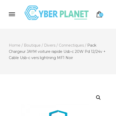
0
Cyber Planet
Spécialiste de l'Informatique depuis 2004, à
Brebières
Home
/
Boutique
/
Divers
/
Connectiques
/
Pack
Chargeur JAYM voiture rapide Usb-c 20W Pd 12/24v +
Cable Usb-c vers lightning MF1 Noir