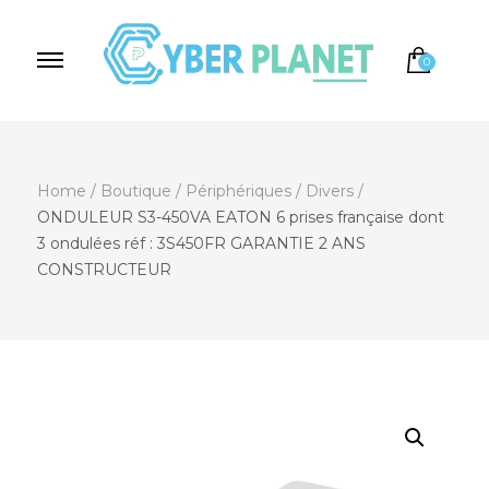
0
Cyber Planet
Spécialiste de l'Informatique depuis 2004, à
Brebières
Home
/
Boutique
/
Périphériques
/
Divers
/
ONDULEUR S3-450VA EATON 6 prises française dont
3 ondulées réf : 3S450FR GARANTIE 2 ANS
CONSTRUCTEUR