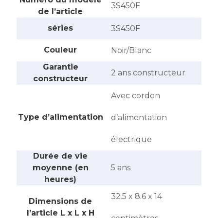
‎3S450F
de l’article
séries
‎3S450F
Couleur
‎Noir/Blanc
Garantie
‎2 ans constructeur
constructeur
‎Avec cordon
Type d’alimentation
d’alimentation
électrique
Durée de vie
moyenne (en
‎5 ans
heures)
‎32.5 x 8.6 x 14
Dimensions de
l’article L x L x H