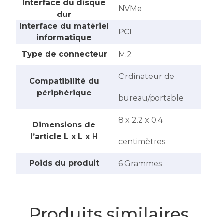
Interface du disque
‎NVMe
dur
Interface du matériel
‎PCI
informatique
Type de connecteur
‎M.2
‎Ordinateur de
Compatibilité du
périphérique
bureau/portable
‎8 x 2.2 x 0.4
Dimensions de
l’article L x L x H
centimètres
Poids du produit
‎6 Grammes
Produits similaires