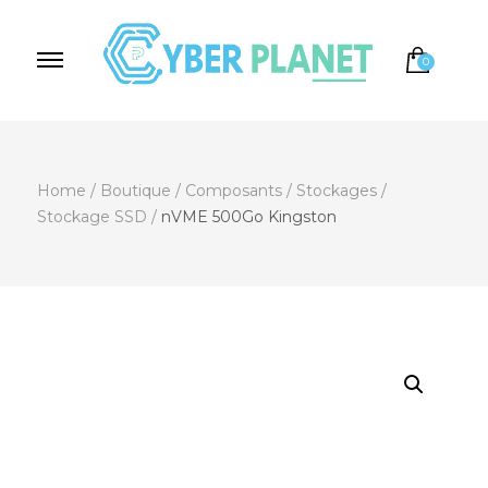
0
Cyber Planet
Spécialiste de l'Informatique depuis 2004, à
Brebières
Home
/
Boutique
/
Composants
/
Stockages
/
Stockage SSD
/
nVME 500Go Kingston