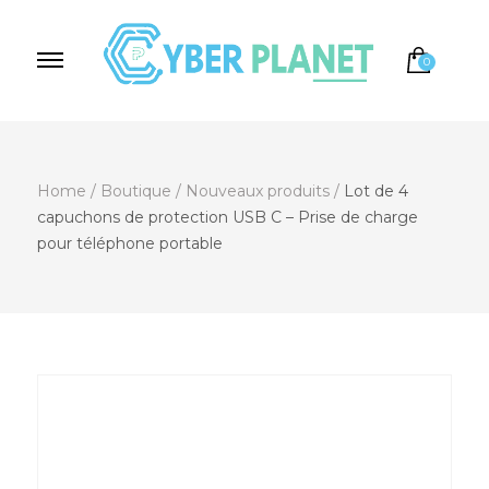
0
Cyber Planet
Spécialiste de l'Informatique depuis 2004, à
Brebières
Home
/
Boutique
/
Nouveaux produits
/
Lot de 4
capuchons de protection USB C – Prise de charge
pour téléphone portable