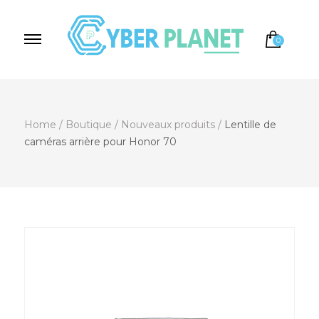
0
Cyber Planet
Spécialiste de l'Informatique depuis 2004, à
Brebières
Home
/
Boutique
/
Nouveaux produits
/
Lentille de
caméras arrière pour Honor 70