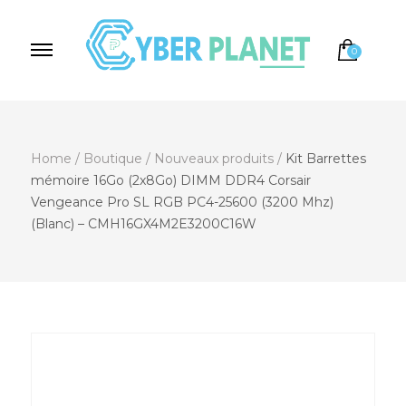
0
Cyber Planet
Spécialiste de l'Informatique depuis 2004, à
Brebières
Home
/
Boutique
/
Nouveaux produits
/
Kit Barrettes
mémoire 16Go (2x8Go) DIMM DDR4 Corsair
Vengeance Pro SL RGB PC4-25600 (3200 Mhz)
(Blanc) – CMH16GX4M2E3200C16W