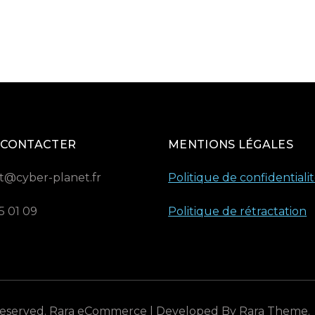
 CONTACTER
MENTIONS LÉGALES
t@cyber-planet.fr
Politique de confidentiali
5 01 09
Politique de rétractation
 Reserved.
Rara eCommerce | Developed By
Rara Theme
.