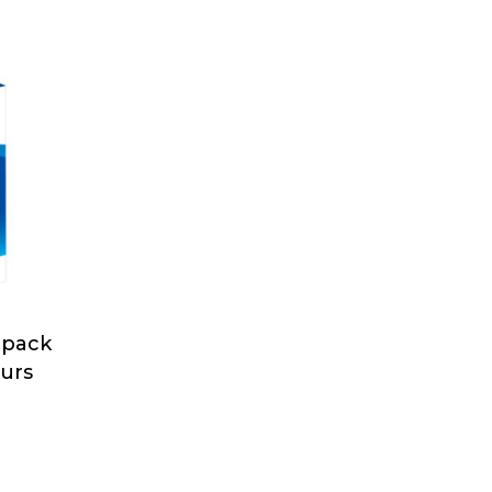
ipack
urs