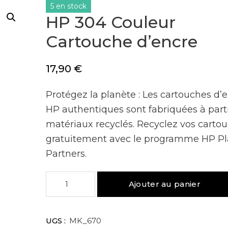
5 en stock
HP 304 Couleur
Cartouche d’encre
17,90
€
Protégez la planète : Les cartouches d’
HP authentiques sont fabriquées à part
matériaux recyclés. Recyclez vos carto
gratuitement avec le programme HP Pl
Partners.
quantité
Ajouter au panier
de
HP
304
UGS :
MK_670
Couleur