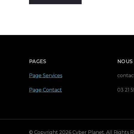
PAGES
NOUS
Page Services
contac
Page Contact
03 21 5
© Copyright 2026
Cyber Planet
. All Rights