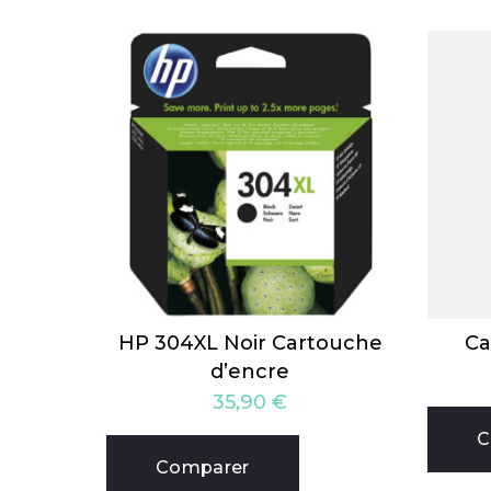
HP 304XL Noir Cartouche
Ca
d’encre
35,90
€
C
Comparer