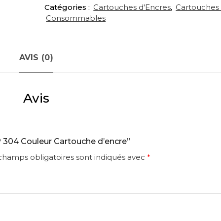
Catégories :
Cartouches d'Encres
,
Cartouches
Cartouche
Consommables
d'encre
AVIS (0)
Avis
HP 304 Couleur Cartouche d’encre”
champs obligatoires sont indiqués avec
*