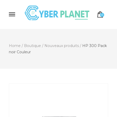
0
Cyber Planet
Spécialiste de l'Informatique depuis 2004, à
Brebières
Home
/
Boutique
/
Nouveaux produits
/
HP 300 Pack
noir Couleur