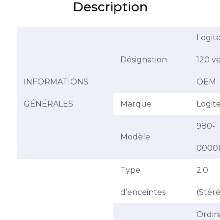
Description
Logit
Désignation
120 ve
INFORMATIONS
OEM
GÉNÉRALES
Marque
Logit
980-
Modèle
0000
Type
2.0
d’enceintes
(Stér
Ordin