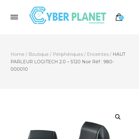
0
Cyber Planet
Spécialiste de l'Informatique depuis 2004, à
Brebières
Home
/
Boutique
/
Périphériques
/
Enceintes
/
HAUT
PARLEUR LOGITECH 2.0 – S120 Noir Réf : 980-
000010