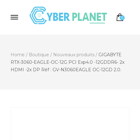
0
Cyber Planet
Spécialiste de l'Informatique depuis 2004, à
Brebières
Home
/
Boutique
/
Nouveaux produits
/
GIGABYTE
RTX-3060-EAGLE-OC-12G PCI Exp4.0 -12GDDR6- 2x
HDMI -2x DP Réf : GV-N3060EAGLE OC-12GD 2.0.