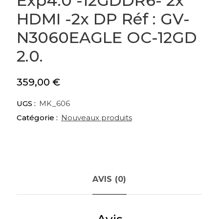
Exp4.0 -12GDDR6- 2x
HDMI -2x DP Réf : GV-
N3060EAGLE OC-12GD
2.0.
359,00
€
UGS :
MK_606
Catégorie :
Nouveaux produits
AVIS (0)