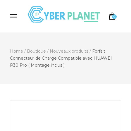
0
Cyber Planet
Spécialiste de l'Informatique depuis 2004, à
Brebières
Home
/
Boutique
/
Nouveaux produits
/
Forfait
Connecteur de Charge Compatible avec HUAWEI
P30 Pro ( Montage inclus )