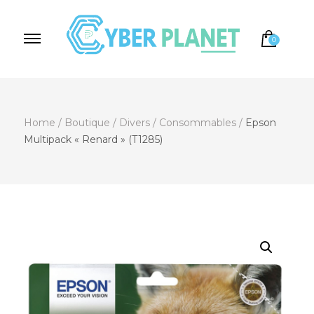
0
Cyber Planet
Spécialiste de l'Informatique depuis 2004, à
Brebières
Home
/
Boutique
/
Divers
/
Consommables
/
Epson
Multipack « Renard » (T1285)