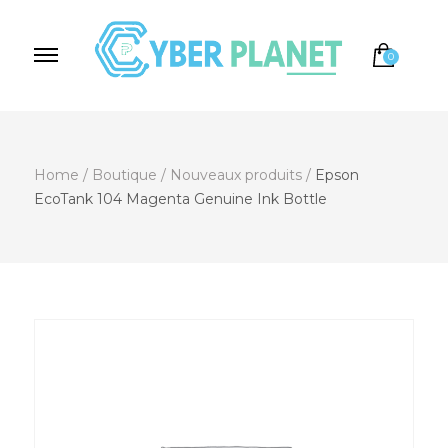
0
Cyber Planet
Spécialiste de l'Informatique depuis 2004, à
Brebières
Home
/
Boutique
/
Nouveaux produits
/
Epson
EcoTank 104 Magenta Genuine Ink Bottle