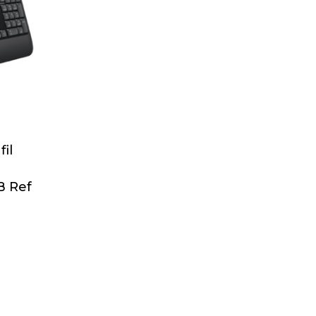
fil
d
B Ref