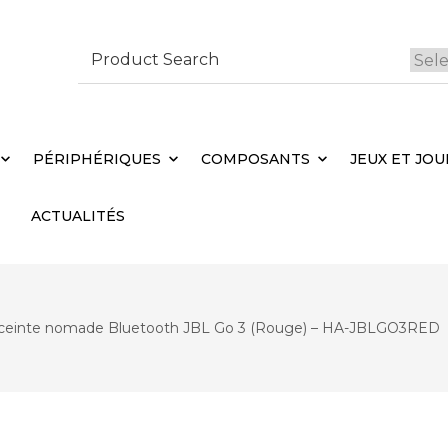
Search
for:
 Brebières
Votr
PÉRIPHÉRIQUES
COMPOSANTS
JEUX ET JOU
ACTUALITÉS
ceinte nomade Bluetooth JBL Go 3 (Rouge) – HA-JBLGO3RED