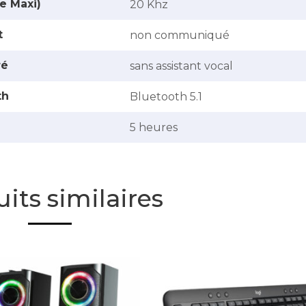
e Maxi)
‎20 Khz
t
non communiqué
ré
sans assistant vocal
th
Bluetooth 5.1
5 heures
its similaires