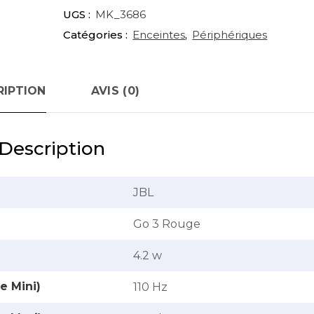
UGS :
MK_3686
Catégories :
Enceintes
,
Périphériques
RIPTION
AVIS (0)
Description
JBL
Go 3 Rouge
‎4.2 w
e Mini)
110 Hz