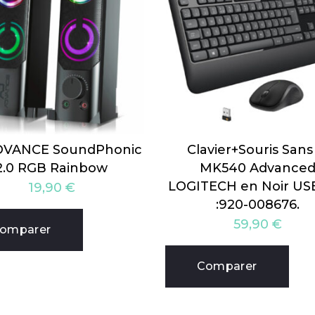
DVANCE SoundPhonic
Clavier+Souris Sans 
2.0 RGB Rainbow
MK540 Advance
LOGITECH en Noir US
19,90
€
:920-008676.
59,90
€
omparer
Comparer