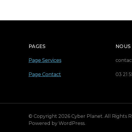
PAGES
NOUS
Page Services
contac
Page Contact
03 21 5
© Copyright 2026
Cyber Planet
. All Rights
Powered by
WordPress
.