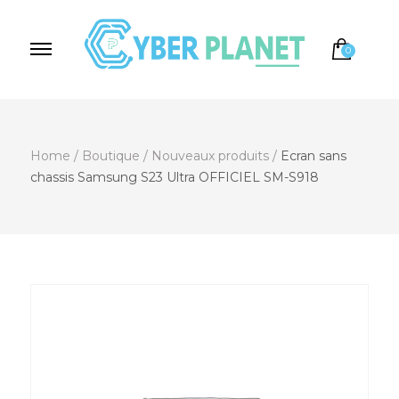
0
Cyber Planet
Spécialiste de l'Informatique depuis 2004, à
Brebières
Home
/
Boutique
/
Nouveaux produits
/
Ecran sans
chassis Samsung S23 Ultra OFFICIEL SM-S918