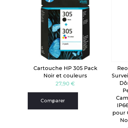
Cartouche HP 305 Pack
Reo
Noir et couleurs
Surve
Dô
27,90
€
P
Camé
Comparer
IP6
pour 
No