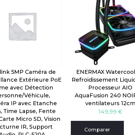
link 5MP Caméra de
ENERMAX Watercool
illance Extérieure PoE
Refroidissement Liqui
me avec Détection
Processeur AIO
ersonne/Véhicule,
AquaFusion 240 NOIR
ra IP avec Etanche
ventilateurs 12c
6, Time Lapse, Fente
149,99
€
Carte Micro SD, Vision
cturne IR, Support
Comparer
Audio, RLC-520A