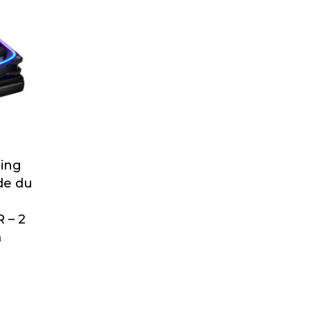
ing
de du
 – 2
m