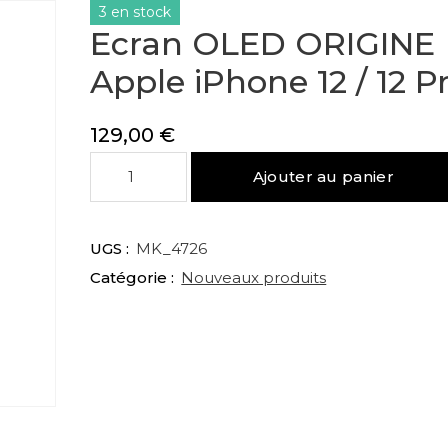
3 en stock
Ecran OLED ORIGINE
Apple iPhone 12 / 12 P
129,00
€
quantité
Ajouter au panier
de
Ecran
OLED
UGS :
MK_4726
ORIGINE
Catégorie :
Nouveaux produits
Apple
iPhone
12
/
12
Pro