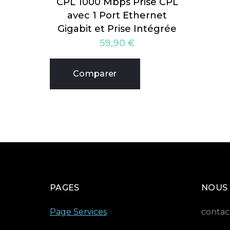
CPL 1000 Mbps Prise CPL
avec 1 Port Ethernet
Gigabit et Prise Intégrée
59,90
€
Comparer
PAGES
NOUS
Page Services
contac