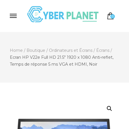
0
Cyber Planet
Spécialiste de l'Informatique depuis 2004, à
Brebières
Home
/
Boutique
/
Ordinateurs et Écrans
/
Écrans
/
Ecran HP V22e Full HD 21.5″ 1920 x 1080 Anti-reflet,
Temps de réponse 5 ms VGA et HDMI, Noir