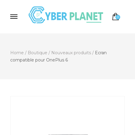
0
Cyber Planet
Spécialiste de l'Informatique depuis 2004, à
Brebières
Home
/
Boutique
/
Nouveaux produits
/
Ecran
compatible pour OnePlus 6