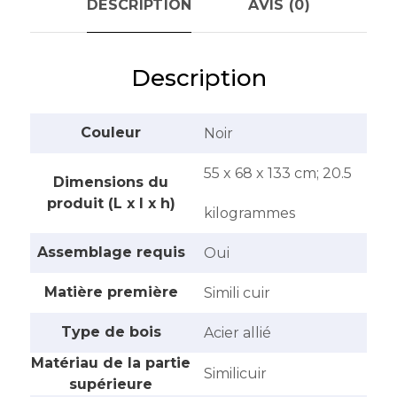
DESCRIPTION
AVIS (0)
Description
Couleur
‎Noir
‎55 x 68 x 133 cm; 20.5
Dimensions du
produit (L x l x h)
kilogrammes
Assemblage requis
‎Oui
Matière première
‎Simili cuir
Type de bois
‎Acier allié
Matériau de la partie
‎Similicuir
supérieure