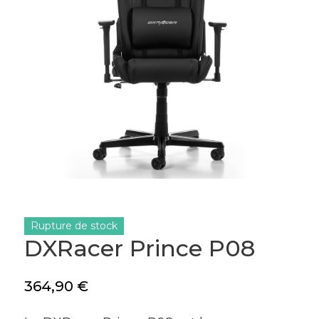
Rupture de stock
DXRacer Prince P08
364,90
€