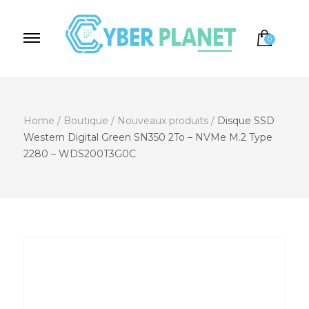
0
Cyber Planet
Spécialiste de l'Informatique depuis 2004, à
Brebières
Home
/
Boutique
/
Nouveaux produits
/
Disque SSD
Western Digital Green SN350 2To – NVMe M.2 Type
2280 – WDS200T3G0C