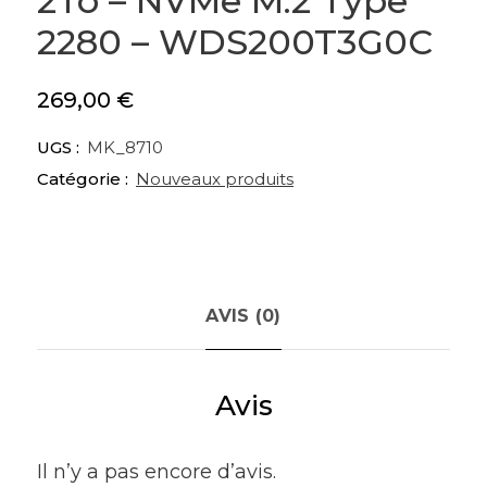
2To – NVMe M.2 Type
2280 – WDS200T3G0C
269,00
€
UGS :
MK_8710
Catégorie :
Nouveaux produits
AVIS (0)
Avis
Il n’y a pas encore d’avis.