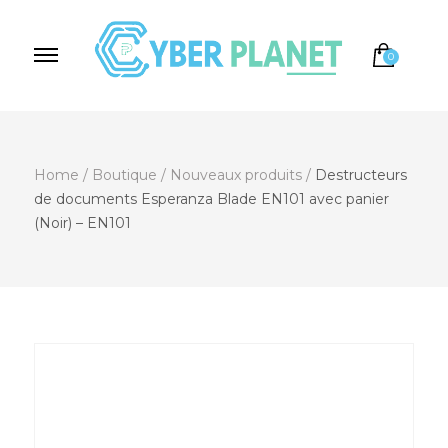
0
Cyber Planet
Spécialiste de l'Informatique depuis 2004, à
Brebières
Home
/
Boutique
/
Nouveaux produits
/
Destructeurs
de documents Esperanza Blade EN101 avec panier
(Noir) – EN101