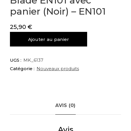
Blade EN101 avec
panier (Noir) – EN101
25,90
€
quantité
Ajouter au panier
de
Destructeurs
de
UGS :
MK_6137
documents
Catégorie :
Nouveaux produits
Esperanza
Blade
EN101
avec
panier
(Noir)
AVIS (0)
-
EN101
Avis