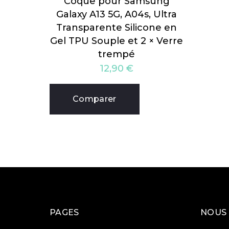
Coque pour Samsung
Galaxy A13 5G, A04s, Ultra
Transparente Silicone en
Gel TPU Souple et 2 × Verre
trempé
12,90
€
Comparer
PAGES
NOUS