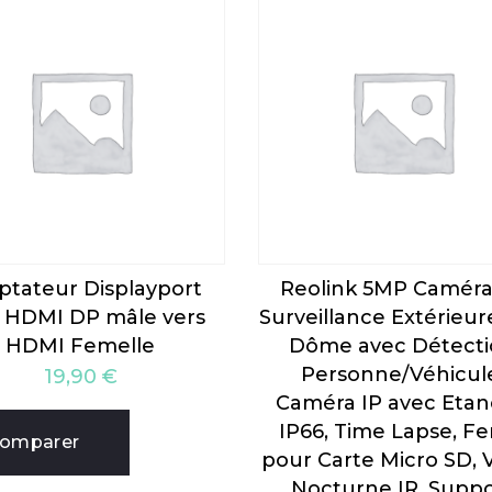
ptateur Displayport
Reolink 5MP Caméra
s HDMI DP mâle vers
Surveillance Extérieu
HDMI Femelle
Dôme avec Détecti
Personne/Véhicul
19,90
€
Caméra IP avec Eta
IP66, Time Lapse, F
omparer
pour Carte Micro SD, V
Nocturne IR, Suppo