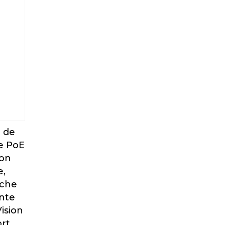
 de
re PoE
on
e,
nche
ente
ision
rt