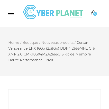
0
Cyber Planet
Spécialiste de l'Informatique depuis 2004, à
Brebières
Home
/
Boutique
/
Nouveaux produits
/
Corsair
Vengeance LPX 16Go (2x8Go) DDR4 2666MHz C16
XMP 2.0 CMK16GX4M2A2666C16 Kit de Mémoire
Haute Performance – Noir