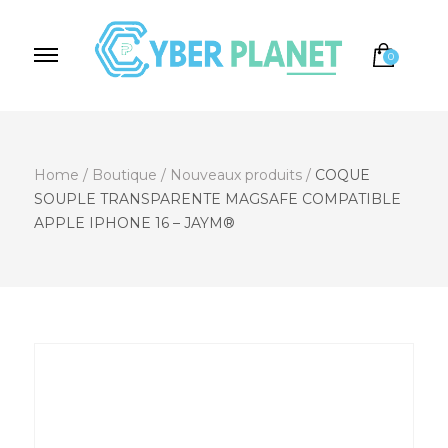
0
Cyber Planet
Spécialiste de l'Informatique depuis 2004, à
Brebières
Home
/
Boutique
/
Nouveaux produits
/
COQUE
SOUPLE TRANSPARENTE MAGSAFE COMPATIBLE
APPLE IPHONE 16 – JAYM®