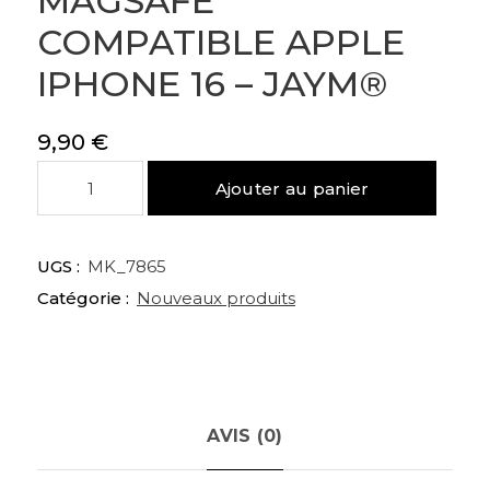
MAGSAFE
COMPATIBLE APPLE
IPHONE 16 – JAYM®
9,90
€
quantité
Ajouter au panier
de
COQUE
SOUPLE
UGS :
MK_7865
TRANSPARENTE
Catégorie :
Nouveaux produits
MAGSAFE
COMPATIBLE
APPLE
IPHONE
16
-
AVIS (0)
JAYM®