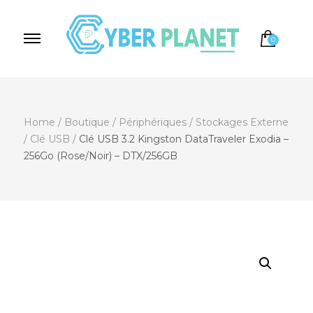
0
Cyber Planet
Spécialiste de l'Informatique depuis 2004, à
Brebières
Home
/
Boutique
/
Périphériques
/
Stockages Externe
/
Clé USB
/
Clé USB 3.2 Kingston DataTraveler Exodia –
256Go (Rose/Noir) – DTX/256GB