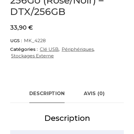
256Go (Rose/Noir) –
DTX/256GB
33,90
€
UGS :
MK_4228
Catégories :
Clé USB
,
Périphériques
,
Stockages Externe
DESCRIPTION
AVIS (0)
Description