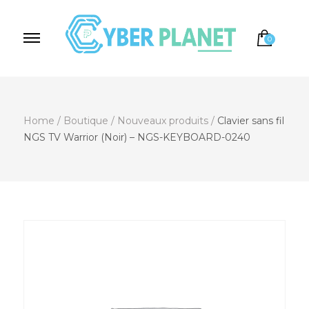
0
Cyber Planet
Spécialiste de l'Informatique depuis 2004, à
Brebières
Home
/
Boutique
/
Nouveaux produits
/
Clavier sans fil
NGS TV Warrior (Noir) – NGS-KEYBOARD-0240