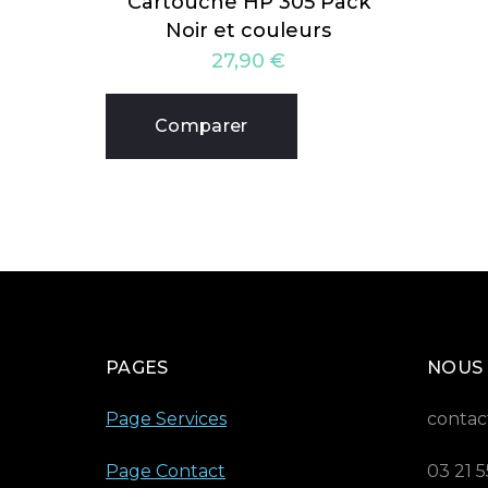
Cartouche HP 305 Pack
Noir et couleurs
27,90
€
Comparer
PAGES
NOUS
Page Services
contac
Page Contact
03 21 5