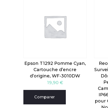
Epson T1292 Pomme Cyan,
Reo
Cartouche d’encre
Surve
d’origine, WF-3010DW
Dô
P
19,90
€
Camé
IP6
Comparer
pour 
No