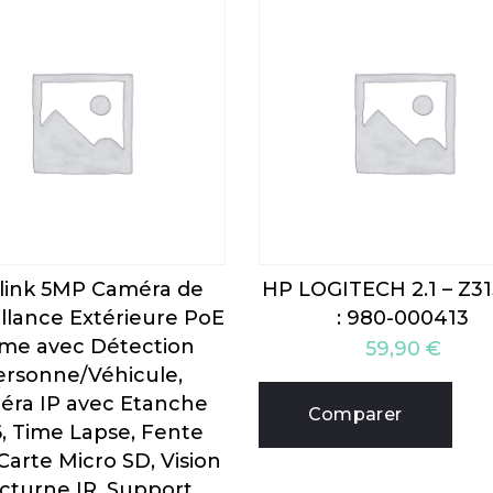
link 5MP Caméra de
HP LOGITECH 2.1 – Z31
illance Extérieure PoE
: 980-000413
me avec Détection
59,90
€
ersonne/Véhicule,
ra IP avec Etanche
Comparer
6, Time Lapse, Fente
Carte Micro SD, Vision
cturne IR, Support