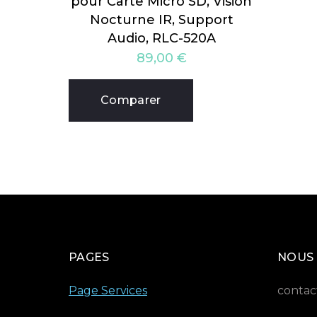
pour Carte Micro SD, Vision
Nocturne IR, Support
Audio, RLC-520A
89,00
€
Comparer
PAGES
NOUS
Page Services
contac