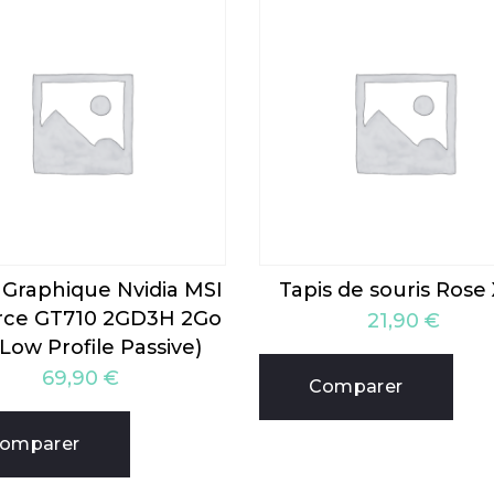
 Graphique Nvidia MSI
Tapis de souris Rose
rce GT710 2GD3H 2Go
21,90
€
(Low Profile Passive)
69,90
€
Comparer
omparer