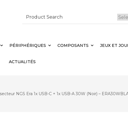
Search
for:
 Brebières
Votr
PÉRIPHÉRIQUES
COMPOSANTS
JEUX ET JOU
ACTUALITÉS
 secteur NGS Era 1x USB-C + 1x USB-A 30W (Noir) – ERA30WBL