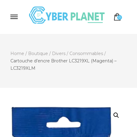
0
Cyber Planet
Spécialiste de l'Informatique depuis 2004, à
Brebières
Home
/
Boutique
/
Divers
/
Consommables
/
Cartouche d’encre Brother LC3219XL (Magenta) –
LC3219XLM