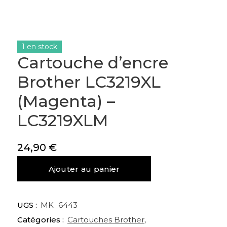
1 en stock
Cartouche d’encre
Brother LC3219XL
(Magenta) –
LC3219XLM
24,90
€
quantité
Ajouter au panier
de
Cartouche
d'encre
UGS :
MK_6443
Brother
Catégories :
Cartouches Brother
,
LC3219XL