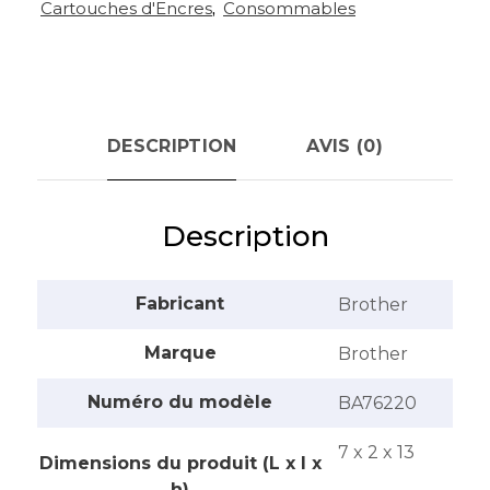
Cartouches d'Encres
,
Consommables
(Magenta)
-
LC3219XLM
DESCRIPTION
AVIS (0)
Description
Fabricant
‎Brother
Marque
‎Brother
Numéro du modèle
‎BA76220
‎7 x 2 x 13
Dimensions du produit (L x l x
h)