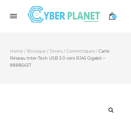
0
Cyber Planet
Spécialiste de l'Informatique depuis 2004, à
Brebières
Home
/
Boutique
/
Divers
/
Connectiques
/
Carte
Réseau Inter-Tech USB 3.0 vers RJ45 Gigabit –
88885437