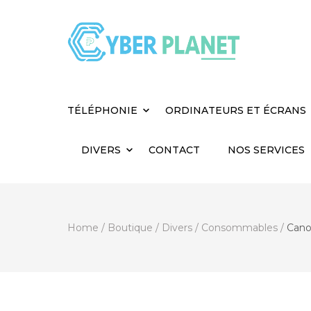
Cyber Planet
Spécialiste de l'Informatique depuis 2004, à
TÉLÉPHONIE
ORDINATEURS ET ÉCRANS
DIVERS
CONTACT
NOS SERVICES
Home
/
Boutique
/
Divers
/
Consommables
/
Cano