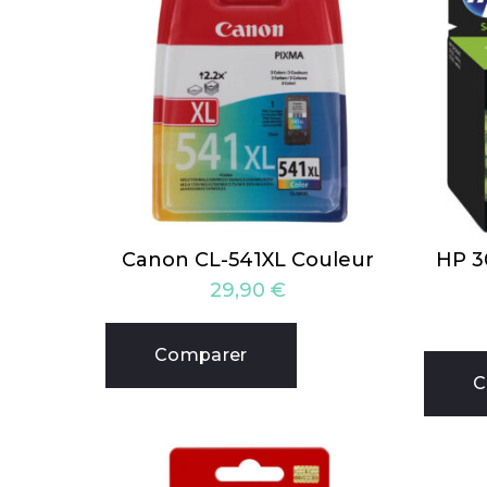
Canon CL-541XL Couleur
HP 3
29,90
€
Comparer
C